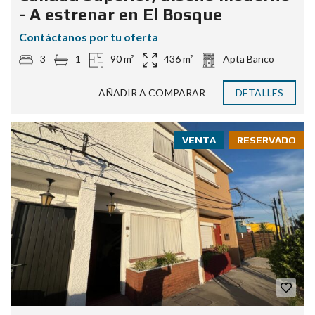
- A estrenar en El Bosque
Contáctanos por tu oferta
3
1
90 m²
436 m²
Apta Banco
AÑADIR A COMPARAR
DETALLES
VENTA
RESERVADO