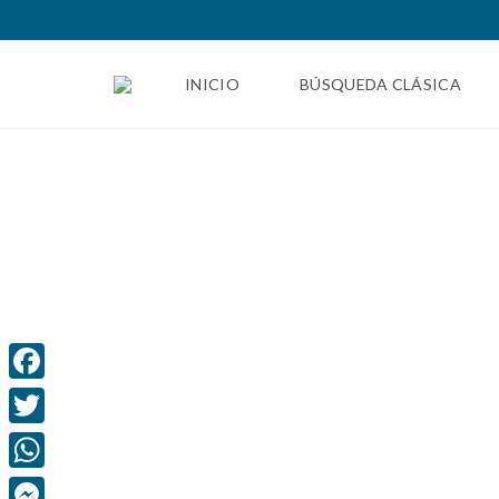
INICIO
BÚSQUEDA CLÁSICA
F
a
T
c
w
W