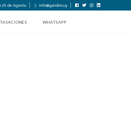
i 25 de Agosto
info@gandini.uy
TASACIONES
WHATSAPP