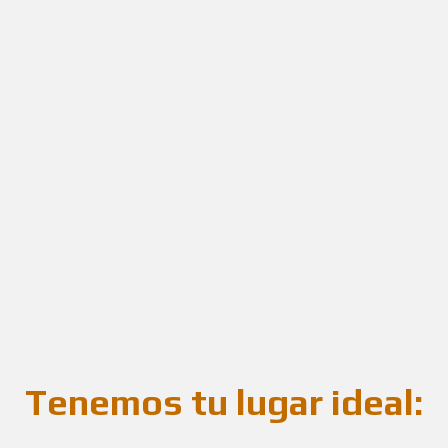
esoramiento cercano, transparente y muy 
tros clientes. Para lograrlo contamos con l
der o alquilar tu legado, Emiliano Gandini 
ores manos.
Tenemos tu lugar ideal: