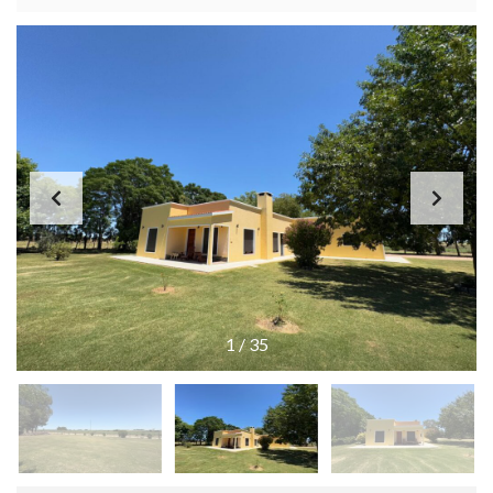
1
/
35