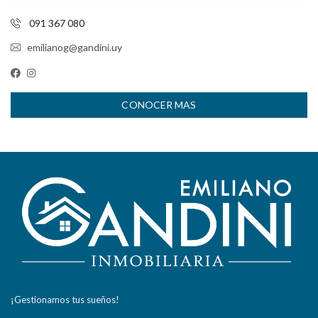
091 367 080
emilianog@gandini.uy
CONOCER MAS
¡Gestionamos tus sueños!