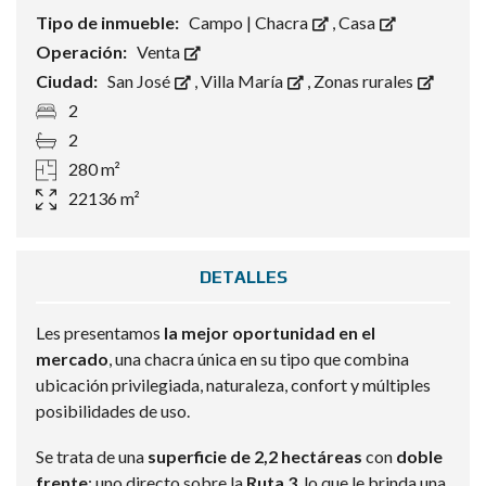
Tipo de inmueble:
Campo | Chacra
,
Casa
Operación:
Venta
Ciudad:
San José
,
Villa María
,
Zonas rurales
2
2
280 m²
22136 m²
DETALLES
Les presentamos
la mejor oportunidad en el
mercado
, una chacra única en su tipo que combina
ubicación privilegiada, naturaleza, confort y múltiples
posibilidades de uso.
Se trata de una
superficie de 2,2 hectáreas
con
doble
frente
: uno directo sobre la
Ruta 3
, lo que le brinda una