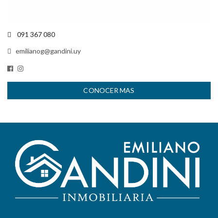
091 367 080
emilianog@gandini.uy
CONOCER MAS