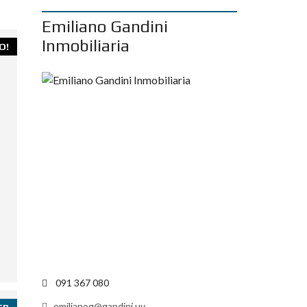
Emiliano Gandini
Inmobiliaria
O!
091 367 080
emilianog@gandini.uy