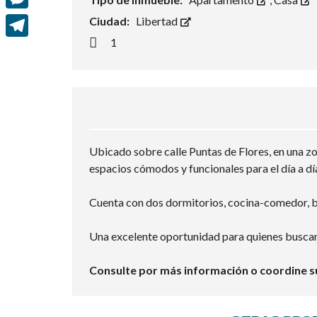
e
i
h
M
Ciudad:
Libertad
b
t
a
e
1
o
T
t
t
s
o
e
e
s
s
k
l
r
A
e
e
p
n
g
p
Ubicado sobre calle Puntas de Flores, en una zo
g
r
espacios cómodos y funcionales para el día a dí
e
a
r
Cuenta con dos dormitorios, cocina-comedor, 
m
Una excelente oportunidad para quienes buscan
Consulte por más información o coordine su