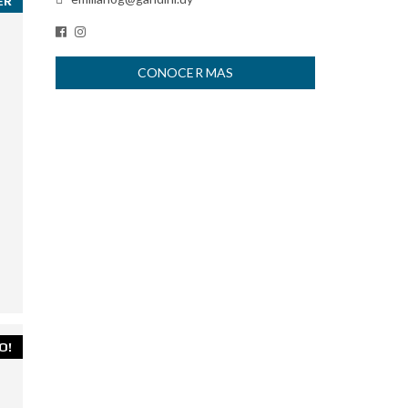
ER
CONOCER MAS
O!