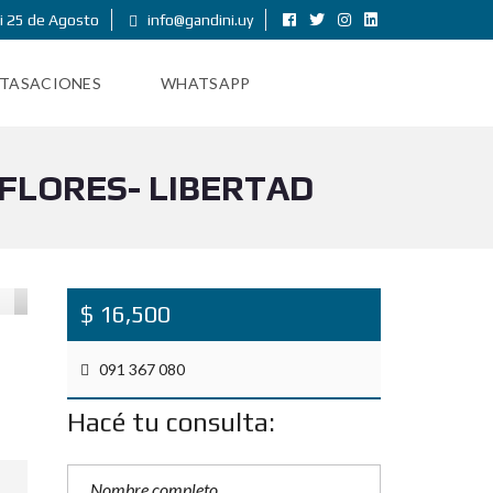
i 25 de Agosto
info@gandini.uy
TASACIONES
WHATSAPP
FLORES- LIBERTAD
$ 16,500
091 367 080
Hacé tu consulta: