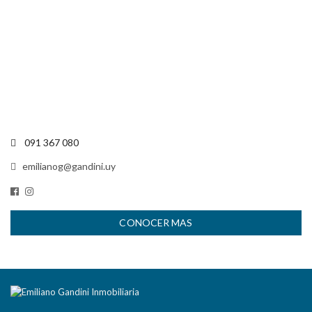
091 367 080
emilianog@gandini.uy
CONOCER MAS