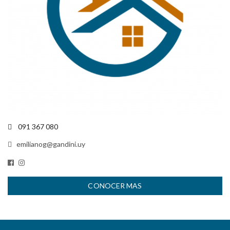
091 367 080
emilianog@gandini.uy
CONOCER MAS