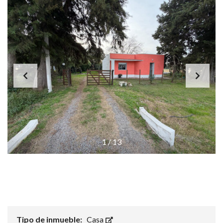
1
/
13
Tipo de inmueble:
Casa