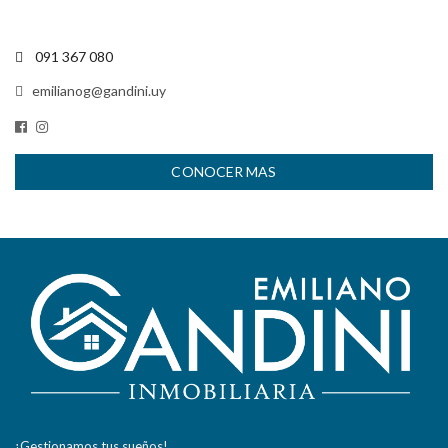
091 367 080
emilianog@gandini.uy
CONOCER MAS
¡Gestionamos tus sueños!