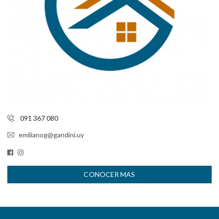
091 367 080
emilianog@gandini.uy
CONOCER MAS