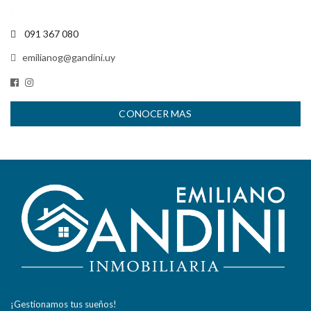
091 367 080
emilianog@gandini.uy
CONOCER MAS
¡Gestionamos tus sueños!