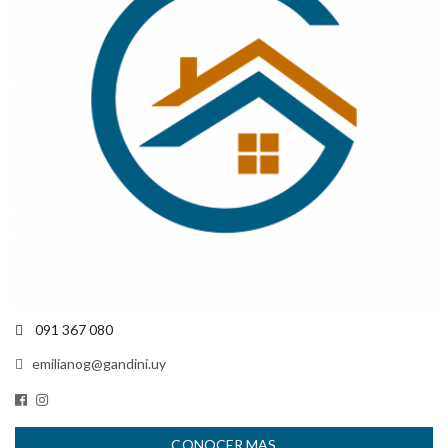
091 367 080
emilianog@gandini.uy
CONOCER MAS