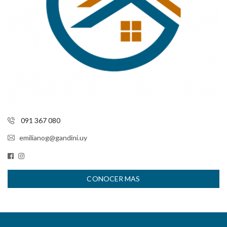
091 367 080
emilianog@gandini.uy
CONOCER MAS