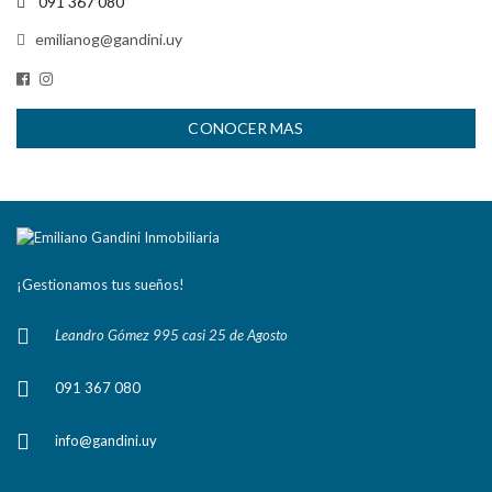
091 367 080
emilianog@gandini.uy
CONOCER MAS
¡Gestionamos tus sueños!
Leandro Gómez 995 casi 25 de Agosto
091 367 080
info@gandini.uy