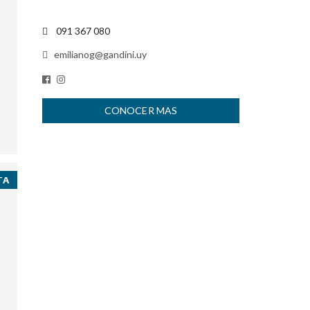
091 367 080
emilianog@gandini.uy
CONOCER MAS
TA