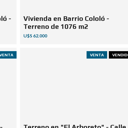
ló -
Vivienda en Barrio Cololó -
Terreno de 1076 m2
U$S 62.000
VENTA
VENTA
VENDID
-
Terreno en "El Arboreto" - Calle