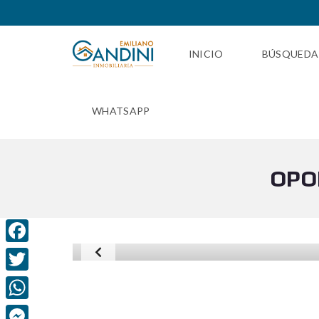
INICIO
BÚSQUEDA
WHATSAPP
OPO
F
a
T
c
w
W