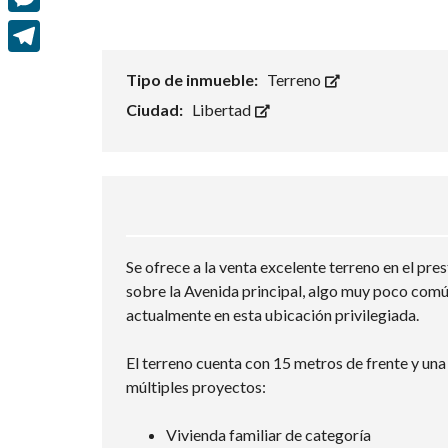
e
i
h
M
b
t
a
e
o
T
t
Tipo de inmueble:
Terreno
t
s
o
e
e
Ciudad:
Libertad
s
s
k
l
r
A
e
e
p
n
g
p
g
r
e
a
Se ofrece a la venta excelente terreno en el pr
r
sobre la Avenida principal, algo muy poco común
m
actualmente en esta ubicación privilegiada.
El terreno cuenta con 15 metros de frente y una
múltiples proyectos:
Vivienda familiar de categoría