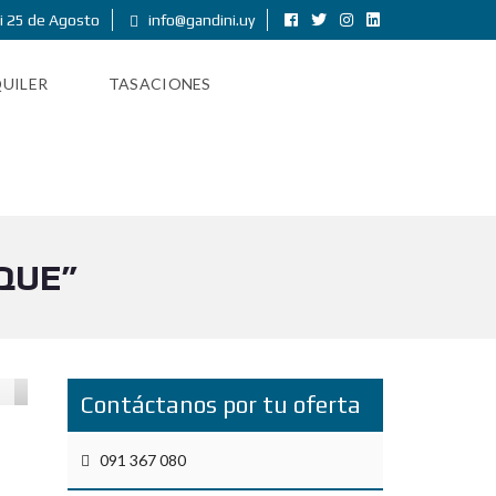
i 25 de Agosto
info@gandini.uy
UILER
TASACIONES
QUE”
Contáctanos por tu oferta
091 367 080