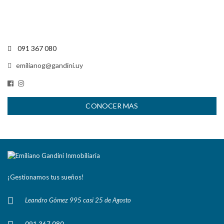
091 367 080
emilianog@gandini.uy
CONOCER MAS
¡Gestionamos tus sueños!
Leandro Gómez 995 casi 25 de Agosto
091 367 080