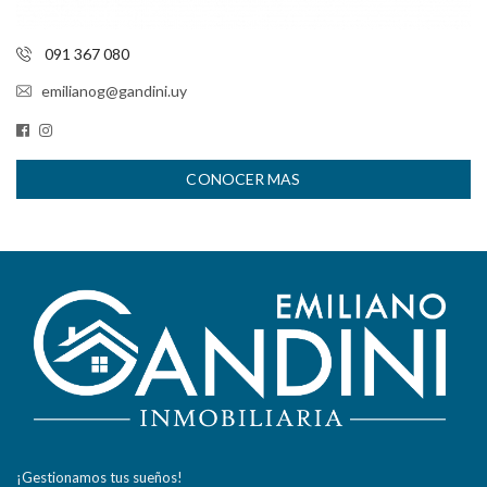
091 367 080
emilianog@gandini.uy
CONOCER MAS
¡Gestionamos tus sueños!