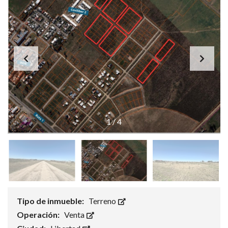
1
/
4
Tipo de inmueble:
Terreno
Operación:
Venta