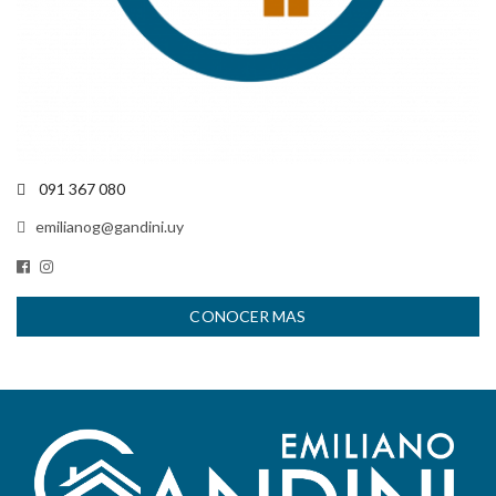
091 367 080
emilianog@gandini.uy
CONOCER MAS