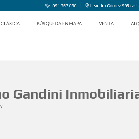
091 367 080
Leandro Gómez 995 casi 
 CLÁSICA
BÚSQUEDA EN MAPA
VENTA
ALQ
ano Gandini Inmobiliari
uy