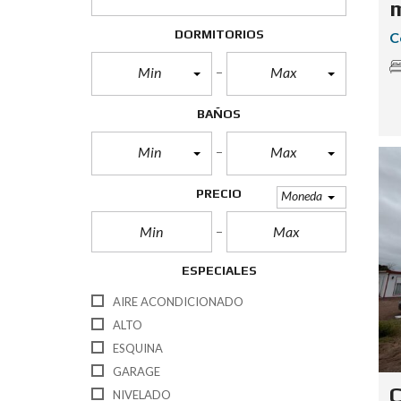
m
DORMITORIOS
C
Min
Max
BAÑOS
Min
Max
PRECIO
Moneda
ESPECIALES
AIRE ACONDICIONADO
ALTO
ESQUINA
GARAGE
C
NIVELADO