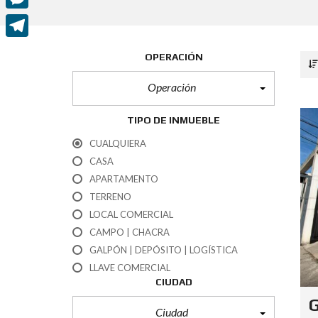
e
i
h
M
b
t
a
e
o
T
t
OPERACIÓN
t
s
o
e
e
s
Operación
s
k
l
r
A
e
e
TIPO DE INMUEBLE
p
n
g
CUALQUIERA
p
g
r
CASA
e
APARTAMENTO
a
TERRENO
r
m
LOCAL COMERCIAL
CAMPO | CHACRA
GALPÓN | DEPÓSITO | LOGÍSTICA
LLAVE COMERCIAL
CIUDAD
G
Ciudad