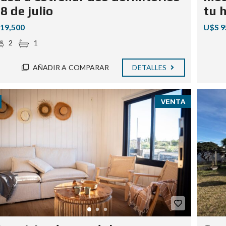
8 de julio
tu 
 19,500
U$S 9
2
1
AÑADIR A COMPARAR
DETALLES
VENTA