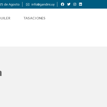
25 de Agosto
info@gandini.uy
UILER
TASACIONES
a