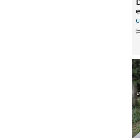
D
e
U