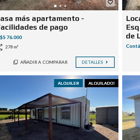
asa más apartamento -
Loc
acilidades de pago
Esq
de 
$S 76.000
Contá
278 m²
AÑADIR A COMPARAR
DETALLES
ALQUILER
ALQUILADO!