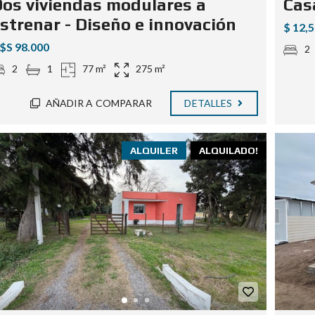
os viviendas modulares a
Casa
strenar - Diseño e innovación
$ 12,
$S 98.000
2
2
1
77 m²
275 m²
AÑADIR A COMPARAR
DETALLES
ALQUILER
ALQUILADO!