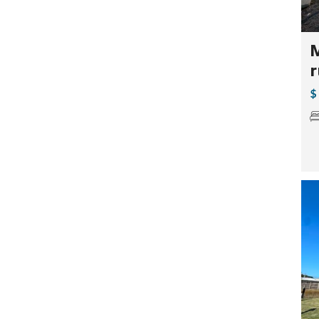
M
r
$