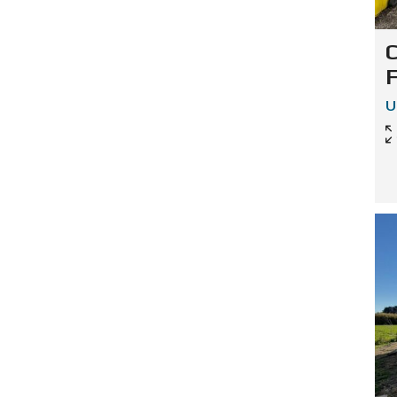
C
F
U