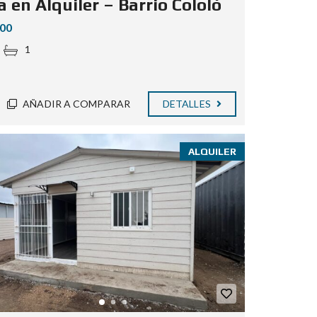
 en Alquiler – Barrio Cololó
500
1
AÑADIR A COMPARAR
DETALLES
ALQUILER