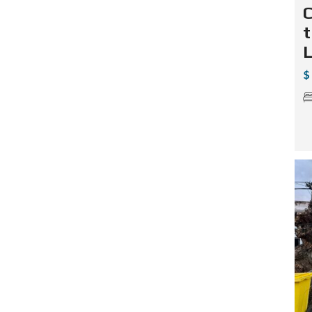
C
t
L
$