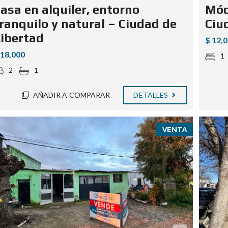
asa en alquiler, entorno
Mód
ranquilo y natural – Ciudad de
Ciu
ibertad
$ 12,
 18,000
1
2
1
AÑADIR A COMPARAR
DETALLES
VENTA