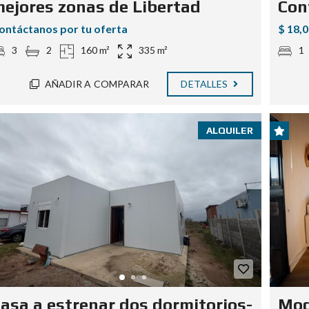
ejores zonas de Libertad
Con
ontáctanos por tu oferta
$ 18,
3
2
160 m²
335 m²
1
AÑADIR A COMPARAR
DETALLES
ALQUILER
asa a estrenar dos dormitorios-
Mod