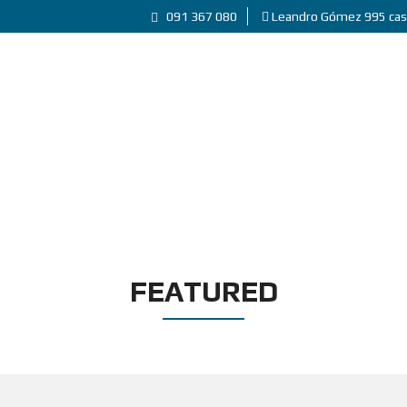
091 367 080
Leandro Gómez 995 cas
FEATURED