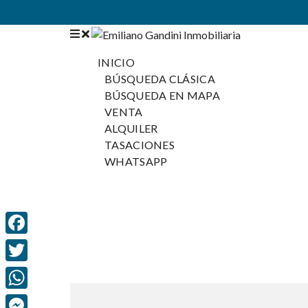
INICIO
BÚSQUEDA CLÁSICA
BÚSQUEDA EN MAPA
VENTA
ALQUILER
TASACIONES
WHATSAPP
F
a
T
c
w
W