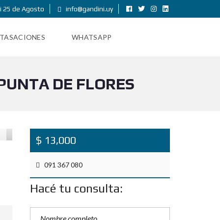
i 25 de Agosto
info@gandini.uy
TASACIONES
WHATSAPP
PUNTA DE FLORES
$ 13,000
091 367 080
Hacé tu consulta: