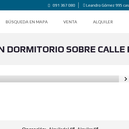
091 367 080
Leandro Gómez 995 cas
BÚSQUEDA EN MAPA
VENTA
ALQUILER
 DORMITORIO SOBRE CALLE 
Operación:
Alquilado!
,
Alquiler