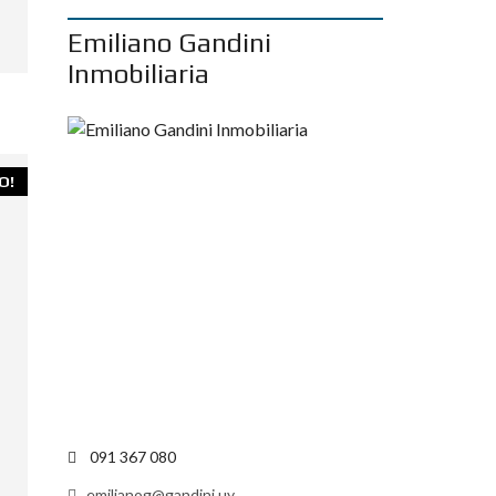
Emiliano Gandini
Inmobiliaria
O!
091 367 080
emilianog@gandini.uy