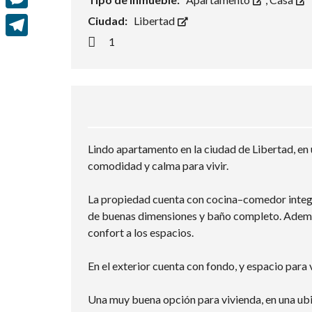
e
i
h
M
Ciudad:
Libertad
b
t
a
e
1
o
T
t
t
s
o
e
e
s
s
k
l
r
A
e
e
p
n
g
p
Lindo apartamento en la ciudad de Libertad, en 
g
r
comodidad y calma para vivir.
e
a
r
La propiedad cuenta con cocina–comedor integr
m
de buenas dimensiones y baño completo. Además
confort a los espacios.
En el exterior cuenta con fondo, y espacio para 
Una muy buena opción para vivienda, en una ubi