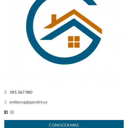
091 367 080
emilianog@gandini.uy
CONOCER MAS