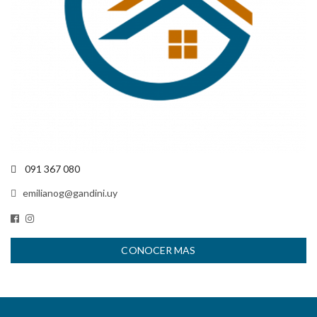
091 367 080
emilianog@gandini.uy
CONOCER MAS