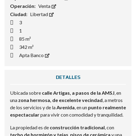
Operación:
Venta
Ciudad:
Libertad
3
1
85 m²
342 m²
Apta Banco
DETALLES
Ubicada sobre
calle Artigas, a pasos de la AMSJ
, en
una
zona hermosa, de excelente vecindad
, a metros
de los servicios y de la
Avenida
, en un
punto realmente
espectacular
para vivir con comodidad y tranquilidad.
La propiedad es de
construcción tradicional
, con
techo de hormigón y tejas
,
pisos de cerámica
y una