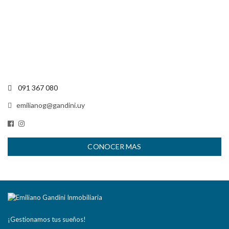
091 367 080
emilianog@gandini.uy
CONOCER MAS
¡Gestionamos tus sueños!