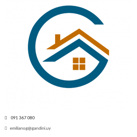
091 367 080
emilianog@gandini.uy